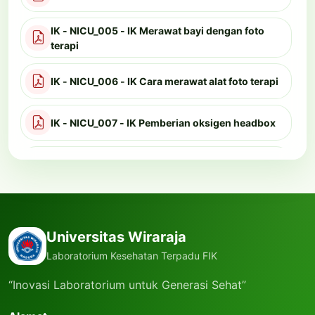
SOP Pengusulan Alat dan Bahan Praktikum
IK - NICU_005 - IK Merawat bayi dengan foto
terapi
SOP Posyandu Balita
IK - NICU_006 - IK Cara merawat alat foto terapi
SOP Bebas Peminjaman Alat Laboratorium
IK - NICU_007 - IK Pemberian oksigen headbox
SOP Fakultas Ilmu Kesehjatan
IK - NICU_028 - IK Mensterilkan ruang NICU
SOP PELAYANAN POSYANDU BALITA
SOP Pemeliharaan Alat
Universitas Wiraraja
Laboratorium Kesehatan Terpadu FIK
SOP Penanganan Libah Cair Laboratorium
“Inovasi Laboratorium untuk Generasi Sehat”
SOP Pengelolaan Limbah Benda Tajam