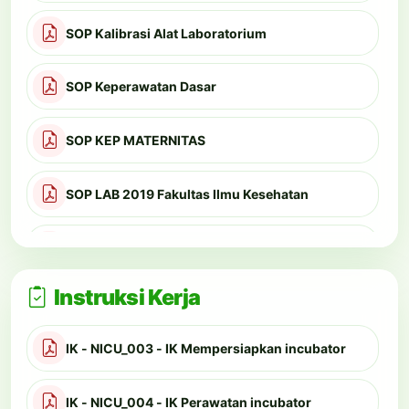
SOP Kalibrasi Alat Laboratorium
SOP Keperawatan Dasar
SOP KEP MATERNITAS
SOP LAB 2019 Fakultas Ilmu Kesehatan
SOP Pembuangan Limbah Medis
Instruksi Kerja
SOP Pembuatan Jadwal Penggunaan
Laboratorium
IK - NICU_003 - IK Mempersiapkan incubator
SOP Peminjaman Alat Laboratorium oleh
Institusi Lain
IK - NICU_004 - IK Perawatan incubator