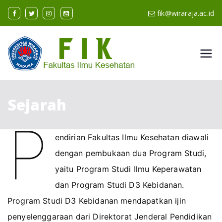
Skip
fik@wiraraja.ac.id
to
content
Fakulta
Universitas Wiraraja
s Ilmu
Sejarah
Kesehat
P
an
endirian Fakultas Ilmu Kesehatan diawali
dengan pembukaan dua Program Studi,
yaitu Program Studi Ilmu Keperawatan
dan Program Studi D3 Kebidanan.
Program Studi D3 Kebidanan mendapatkan ijin
penyelenggaraan dari Direktorat Jenderal Pendidikan